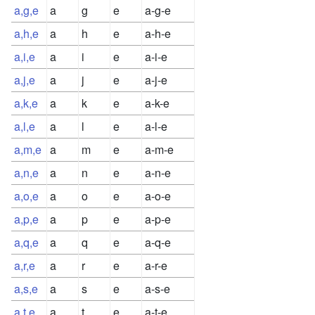
a,g,e
a
g
e
a-g-e
a,h,e
a
h
e
a-h-e
a,i,e
a
i
e
a-i-e
a,j,e
a
j
e
a-j-e
a,k,e
a
k
e
a-k-e
a,l,e
a
l
e
a-l-e
a,m,e
a
m
e
a-m-e
a,n,e
a
n
e
a-n-e
a,o,e
a
o
e
a-o-e
a,p,e
a
p
e
a-p-e
a,q,e
a
q
e
a-q-e
a,r,e
a
r
e
a-r-e
a,s,e
a
s
e
a-s-e
a,t,e
a
t
e
a-t-e