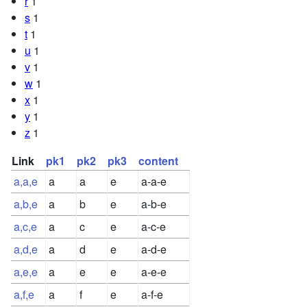
r
1
s
1
t
1
u
1
v
1
w
1
x
1
y
1
z
1
Link
pk1
pk2
pk3
content
a,a,e
a
a
e
a-a-e
a,b,e
a
b
e
a-b-e
a,c,e
a
c
e
a-c-e
a,d,e
a
d
e
a-d-e
a,e,e
a
e
e
a-e-e
a,f,e
a
f
e
a-f-e