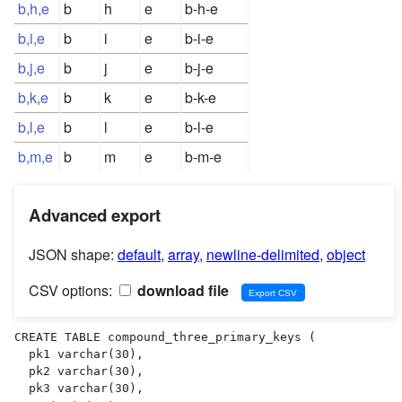
b,h,e
b
h
e
b-h-e
b,i,e
b
i
e
b-i-e
b,j,e
b
j
e
b-j-e
b,k,e
b
k
e
b-k-e
b,l,e
b
l
e
b-l-e
b,m,e
b
m
e
b-m-e
Advanced export
JSON shape:
default
,
array
,
newline-delimited
,
object
CSV options:
download file
CREATE TABLE compound_three_primary_keys (

  pk1 varchar(30),

  pk2 varchar(30),

  pk3 varchar(30),
