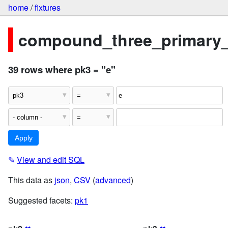
home
/
fixtures
compound_three_primary
39 rows where pk3 = "e"
✎
View and edit SQL
This data as
json
,
CSV
(
advanced
)
Suggested facets:
pk1