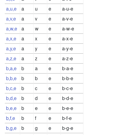
a,u,e
a
u
e
a-u-e
a,v,e
a
v
e
a-v-e
a,w,e
a
w
e
a-w-e
a,x,e
a
x
e
a-x-e
a,y,e
a
y
e
a-y-e
a,z,e
a
z
e
a-z-e
b,a,e
b
a
e
b-a-e
b,b,e
b
b
e
b-b-e
b,c,e
b
c
e
b-c-e
b,d,e
b
d
e
b-d-e
b,e,e
b
e
e
b-e-e
b,f,e
b
f
e
b-f-e
b,g,e
b
g
e
b-g-e