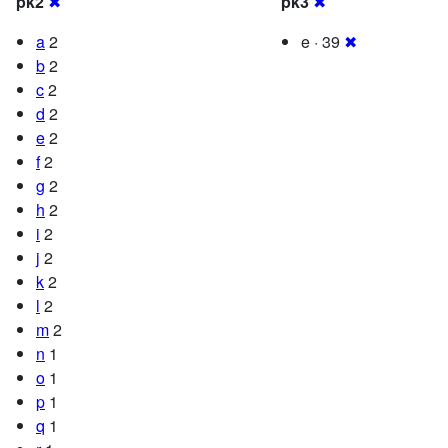
pk2
✖
pk3
✖
a
2
e · 39
✖
b
2
c
2
d
2
e
2
f
2
g
2
h
2
i
2
j
2
k
2
l
2
m
2
n
1
o
1
p
1
q
1