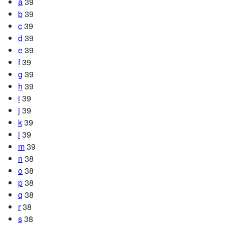
a
39
b
39
c
39
d
39
e
39
f
39
g
39
h
39
i
39
j
39
k
39
l
39
m
39
n
38
o
38
p
38
q
38
r
38
s
38