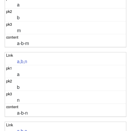
a
b
m
a-b-m
a,b,n
a
b
n
a-b-n
a,b,o